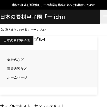
素材の価値を可視化し、一次産業を地域の力へと転換するために
日本の素材甲子園「一 ichi」
HOME
導入事例
お客様の声サンプル4
お客様の声サンプル4
日本の素材甲子園
会社名など
事業内容など
ホームページ
サンプルテキスト。サンプルテキスト。