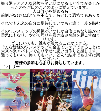
振り返るとどんな経験も笑い話になるほど全てが楽しか
ったのを昨日のことのように覚えています。
人は何かを始める時
前例がなければとても不安で、時として恐怖でもありま
す。
それでも未来の自分に期待していつもと違う一歩を踏む
とき
そのワンステップの勇気がいつしか自信にもなり誰かの
勇気にもなり、やがて周りを巻き込み奇跡を起こす始ま
りです。
どこにいても、誰もが始めることができる。
そんな皆様のワンステップを全国でシェアできることは
未来へ繋ぐバトンであり幸せな思い出作りと感じます。
迷ってもいい、怖くてもいい、どんな結末でもまずは楽
しめばいい。
皆様の参加を心よりお待ちしています。
エントリー