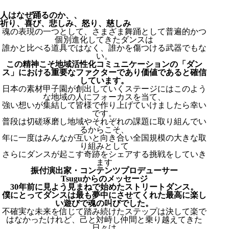
人はなぜ踊るのか、、
祈り、喜び、悲しみ、怒り、慈しみ
魂の表現の一つとして、さまざま舞踊として普遍的かつ
個別進化してきたダンスは
誰かと比べる道具ではなく、誰かを傷つける武器でもな
い。
この精神こそ地域活性化コミュニケーションの「ダン
ス」における重要なファクターであり価値であると確信
しています。
日本の素材甲子園が創出していくステージにはこのよう
な地域の人にフォーカスを当て、
強い想いが集結して皆様で作り上げていけましたら幸い
です。
普段は切磋琢磨し地域やそれぞれの課題に取り組んでい
るからこそ、
年に一度はみんなが互いと向き合い全国規模の大きな取
り組みとして
さらにダンスが起こす奇跡をシェアする挑戦をしていき
ます
振付演出家・コンテンツプロデューサー
Tsuguからのメッセージ
30年前に見よう見まねで始めたストリートダンス。
僕にとってダンスは最も夢中にさせてくれた最高に楽し
い遊びで魂の叫びでした。
不確実な未来を信じて踏み続けたステップは決して楽で
はなかったけれど、己と対峙し仲間と乗り越えてきた
日々は