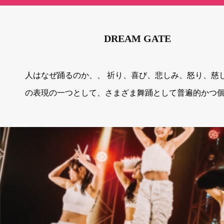
DREAM GATE
人はなぜ踊るのか、、 祈り、喜び、悲しみ、怒り、慈し
の表現の一つとして、さまざま舞踊として普遍的かつ
してきたダンスは 誰かと比べる道具ではなく、誰かを
る武器でもない。 この精神こそ地域活性化コミュニケ
ンの「ダンス」における重要なファクターであり価値
確信しています。 日本の素材甲子園が創出していくス
にはこのような地域の人にフォーカスを当て、 強い想
結して皆様で作り上げていけましたら幸いです。 普段
琢磨し地域やそれぞれの課題に取り組んでいるからこそ