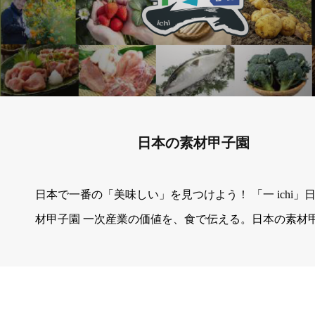
日本の素材甲子園
日本で一番の「美味しい」を見つけよう！ 「一 ichi」
材甲子園 一次産業の価値を、食で伝える。日本の素材
食べることは、一次産業を知ること食を通じて、一次
来へつなぐ 食材大国・生産大国の日本 「食」の価値の
識・再創出 調理方法 「蒸す・焼く・揚げるのみ」 素