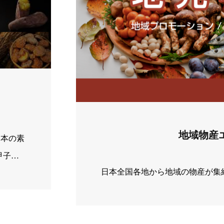
地域物産
日本の素
甲子園
日本全国各地から地域の物産が集
産業を未
再認
材の味