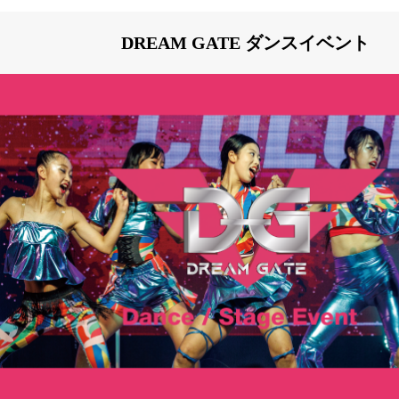
（地域や立地、環境、生産者）をダイレクトに五感で
いずれも、素材の質の違いが最も表れやすい、極めて
DREAM GATE ダンスイベント
な方法です。技術や演出ではなく、 産地・環境・育て
差、素材そのものの質の違いを際立たせることで、そ
味を知ることができます。 この調理法は、一次産業の
極めるための最適な方法です。 …