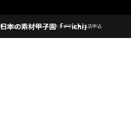
日本の素材甲子園「一 ichi」
▶︎ 大会オフィシャル インスタグラム
▶︎ 出店申込
日本の素材甲子園
日本の素材甲子園