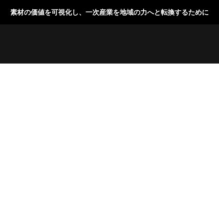
素材の価値を可視化し、一次産業を地域の力へと転換するために
地域物産プロモーション
DREAM 
SERVICE
地域物産エリア
D