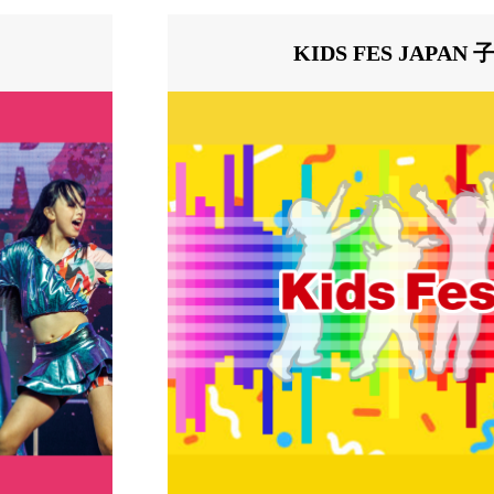
感じる
シンプル
KIDS FES JAP
方の
のものの
力を見