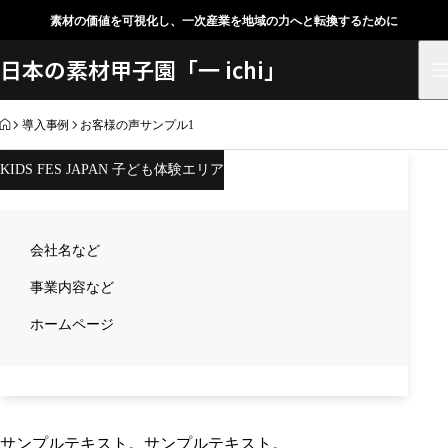
素材の価値を可視化し、一次産業を地域の力へと転換するために
日本の素材甲子園「一 ichi」
HOME
導入事例
お客様の声サンプル1
お客様の声サンプル1
KIDS FES JAPAN 子ども体験エリア
会社名など
事業内容など
ホームページ
サンプルテキスト。サンプルテキスト。